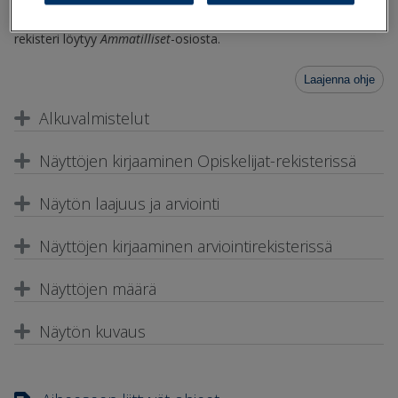
rekisteriin.
Näytöt
-rekisteri löytyy Primuksen
Muut rekisterit
-
kohdasta tai jos Primuksessa on käytössä ammatilliset termit,
rekisteri löytyy
Ammatilliset
-osiosta.
Laajenna ohje
Alkuvalmistelut
Näyttöjen kirjaaminen
Opiskelijat
-rekisterissä
Näytön laajuus ja arviointi
Näyttöjen kirjaaminen arviointirekisterissä
Näyttöjen määrä
Näytön kuvaus