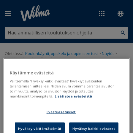
Siirry pääsisältöön
Olet tässä:
Koulunkäynti, opiskelu ja oppimisen tuki
>
Näytöt
>
Näytön kirjaaminen Primuksessa
Käytämme evästeitä
Näytön kirjaaminen Primuksessa
Valitsemalla “Hyväksy kaikki evästeet” hyväksyt evästeiden
tallentamisen laitteellesi. Niiden avulla voimme parantaa sivuston
Näytöt
toimivuutta, analysoida sivuston käyttöä ja toteuttaa
markkinointitoimenpiteitä.
Lisätietoa evästeistä
Päivitetty viimeksi: 12.1.2022
Evästeasetukset
Näyttöjä voidaan kirjata opiskelijakohtaisesti joko
Opiskelijat
-
rekisterin tai
Arviointi
-rekisterin kautta tai Wilmassa. Kaikilla
tavoilla jokaisesta näytöstä muodostuu rekisterikortti
Näytöt
-
Hyväksy välttämättömät
Hyväksy kaikki evästeet