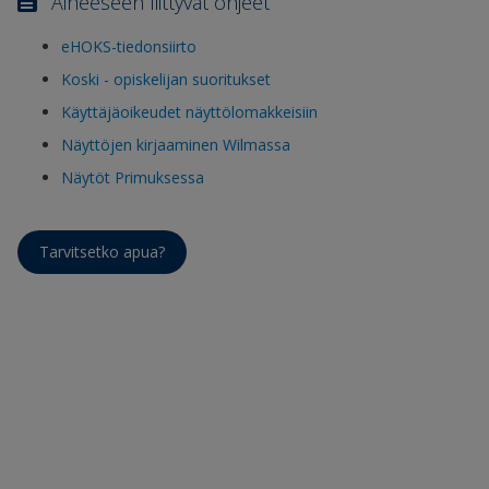
Aiheeseen liittyvät ohjeet
eHOKS-tiedonsiirto
Koski - opiskelijan suoritukset
Käyttäjäoikeudet näyttölomakkeisiin
Näyttöjen kirjaaminen Wilmassa
Näytöt Primuksessa
Tarvitsetko apua?