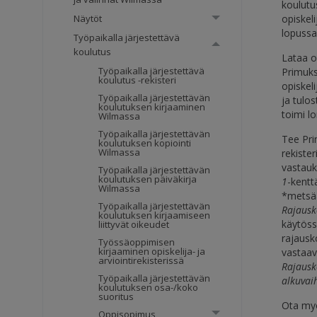
koulutu
opiskeli
Näytöt
lopussa
Työpaikalla järjestettävä
koulutus
Lataa o
Työpaikalla järjestettävä
Primuk
koulutus -rekisteri
opiskel
Työpaikalla järjestettävän
ja tulos
koulutuksen kirjaaminen
toimi l
Wilmassa
Työpaikalla järjestettävän
Tee Pr
koulutuksen kopiointi
Wilmassa
rekister
vastauks
Työpaikalla järjestettävän
koulutuksen päiväkirja
1
-kentt
Wilmassa
*metsäa
Työpaikalla järjestettävän
Rajausk
koulutuksen kirjaamiseen
käytössä
liittyvät oikeudet
rajausk
Työssäoppimisen
kirjaaminen opiskelija- ja
vastaav
arviointirekisterissä
Rajausk
Työpaikalla järjestettävän
alkuvai
koulutuksen osa-/koko
suoritus
Ota my
Oppisopimus