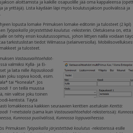
sjakson aloittamista ja kaikille osapuolille jää oma kappaleensa (opet
ja ja yrittäjä). Lista käydään läpi myös koulutusjakson puolivälissä ja
.
hjeen lopusta lomake Primuksen lomake-editoriin ja tulosteet (2 kpl)
sen
Työpaikalla järjestettävä koulutus
-rekisteriin. Oletuksena on, että
ijalle on tehty ensin koulutussopimus, johon liittyen näillä voidaan tä
taa tarkistuslistan tiedot Wilmassa (selainversiolla). Mobiilisovellukses
omakkeet ja tulosteet.
imuksen
Vastausvaihtoehdot
-
issä valmiiksi Kyllä- ja Ei-
et ja laita niille
Rajauskoodi
ään joku sopiva koodi, esim.
la* tai *koneala*. Jos
oodi 1
on teillä muussa
, niin valitse joku toinen
oodi-kentistä. Täytä
asti lomakkeessa kaikkien seuraavien kenttien asetuksiin
Kenttä:
oodi 1=metsäala
(sama kuin
Vastausvaihtoehdot
-rekisterissä):
Kunnos
heessa, Kunnossa puolivälissä, Kunnossa loppuvaiheessa
.
ös Primuksen
Työpaikalla järjestettävä koulutus
-rekisterissä esille