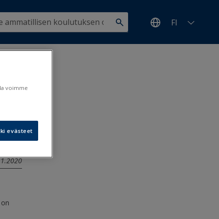
FI
ulutus
ulla voimme
ki evästeet
3.1.2020
 on