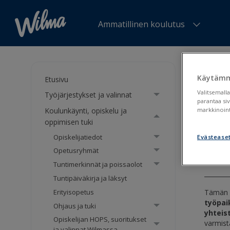
Ammatillinen koulutus
Olet tä
>
Koulu
Käytämm
Etusivu
Valitsemalla
Työjärjestykset ja valinnat
Työp
parantaa si
Koulunkäynti, opiskelu ja
markkinoint
tark
oppimisen tuki
Opiskelijatiedot
Evästease
Työpa
Opetusryhmät
Tuntimerkinnät ja poissaolot
Tuntipäiväkirja ja läksyt
Tämän o
Erityisopetus
työpai
Ohjaus ja tuki
yhteis
Opiskelijan HOPS, suoritukset
varmist
ja valinnat Wilmassa