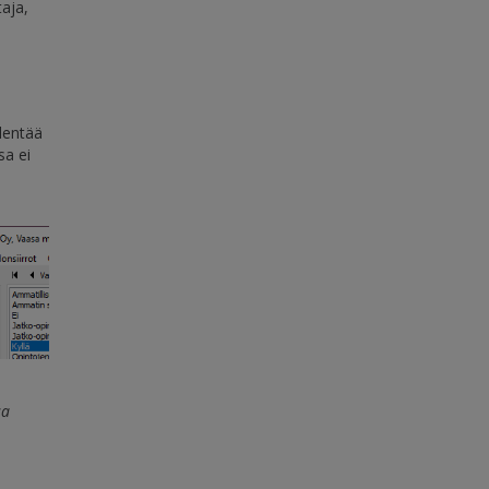
taja,
ydentää
sa ei
sa