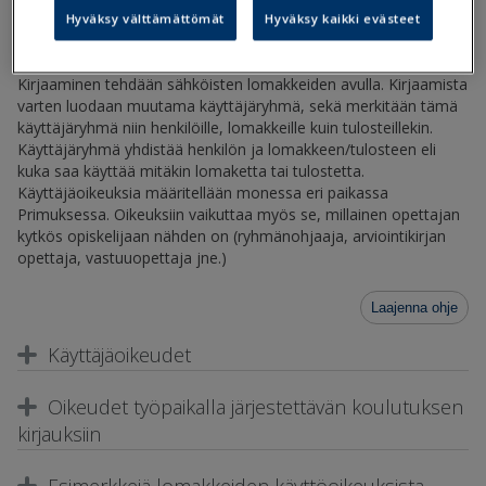
Hyväksy välttämättömät
Hyväksy kaikki evästeet
Opettajat, työpaikkaohjaajat ja opiskelijat itse voivat kirjata
työpaikalla järjestettävän koulutuksen tietoja Wilman kautta.
Kirjaaminen tehdään sähköisten lomakkeiden avulla. Kirjaamista
varten luodaan muutama käyttäjäryhmä, sekä merkitään tämä
käyttäjäryhmä niin henkilöille, lomakkeille kuin tulosteillekin.
Käyttäjäryhmä yhdistää henkilön ja lomakkeen/tulosteen eli
kuka saa käyttää mitäkin lomaketta tai tulostetta.
Käyttäjäoikeuksia määritellään monessa eri paikassa
Primuksessa. Oikeuksiin vaikuttaa myös se, millainen opettajan
kytkös opiskelijaan nähden on (ryhmänohjaaja, arviointikirjan
opettaja, vastuuopettaja jne.)
Laajenna ohje
Käyttäjäoikeudet
Oikeudet työpaikalla järjestettävän koulutuksen
kirjauksiin
Esimerkkejä lomakkeiden käyttöoikeuksista