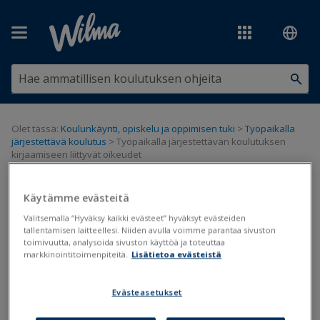
Siirry pääsisältöön
Olet tässä:
Koulunkäynti, opiskelu ja oppimisen tuki
>
Työpaikalla
järjestettävä koulutus
>
Työpaikalla järjestettävän koulutuksen
kirjaamiseen liittyvät oikeudet
Työpaikalla järjestettävän
Käytämme evästeitä
koulutuksen kirjaamiseen liittyvät
Valitsemalla “Hyväksy kaikki evästeet” hyväksyt evästeiden
tallentamisen laitteellesi. Niiden avulla voimme parantaa sivuston
oikeudet
toimivuutta, analysoida sivuston käyttöä ja toteuttaa
markkinointitoimenpiteitä.
Lisätietoa evästeistä
Työpaikalla järjestettävä koulutus
Evästeasetukset
Päivitetty viimeksi: 23.10.2024