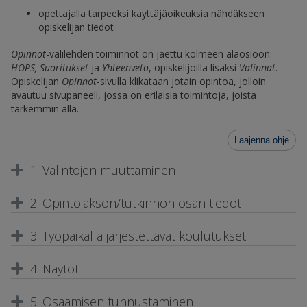
opettajalla tarpeeksi käyttäjäoikeuksia nähdäkseen
opiskelijan tiedot
Opinnot
-välilehden toiminnot on jaettu kolmeen alaosioon:
HOPS, Suoritukset
ja
Yhteenveto
, opiskelijoilla lisäksi
Valinnat
.
Opiskelijan
Opinnot
-sivulla klikataan jotain opintoa, jolloin
avautuu sivupaneeli, jossa on erilaisia toimintoja, joista
tarkemmin alla.
Laajenna ohje
1. Valintojen muuttaminen
2. Opintojakson/tutkinnon osan tiedot
3. Työpaikalla järjestettävät koulutukset
4. Näytöt
5. Osaamisen tunnustaminen