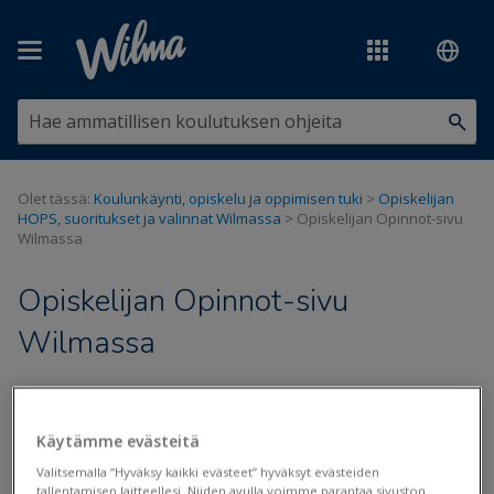
Siirry pääsisältöön
Olet tässä:
Koulunkäynti, opiskelu ja oppimisen tuki
>
Opiskelijan
HOPS, suoritukset ja valinnat Wilmassa
>
Opiskelijan Opinnot-sivu
Wilmassa
Opiskelijan Opinnot-sivu
Wilmassa
Opinnot
Käytämme evästeitä
Päivitetty viimeksi: 22.1.2024
Valitsemalla “Hyväksy kaikki evästeet” hyväksyt evästeiden
tallentamisen laitteellesi. Niiden avulla voimme parantaa sivuston
Opettaja/kouluttaja voi Wilmassa mm. tehdä valintoja, arvioida