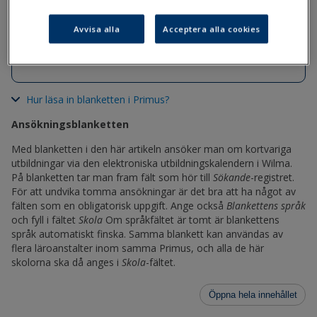
Filer
Avvisa alla
Acceptera alla cookies
Uppgifter_om_sokanden_kort_utbildning.lom
Hur läsa in blanketten i Primus?
Ansökningsblanketten
Med blanketten i den här artikeln ansöker man om kortvariga
utbildningar via den elektroniska utbildningskalendern i Wilma.
På blanketten tar man fram fält som hör till
Sökande
-registret.
För att undvika tomma ansökningar är det bra att ha något av
fälten som en obligatorisk uppgift. Ange också
Blankettens språk
och fyll i fältet
Skola
Om språkfältet är tomt är blankettens
språk automatiskt finska. Samma blankett kan användas av
flera läroanstalter inom samma Primus, och alla de här
skolorna ska då anges i
Skola
-fältet.
Öppna hela innehållet