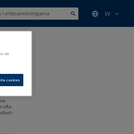
SV
ill
ör att
lla cookies
.1.2021
lma-
n ofta
utbud i