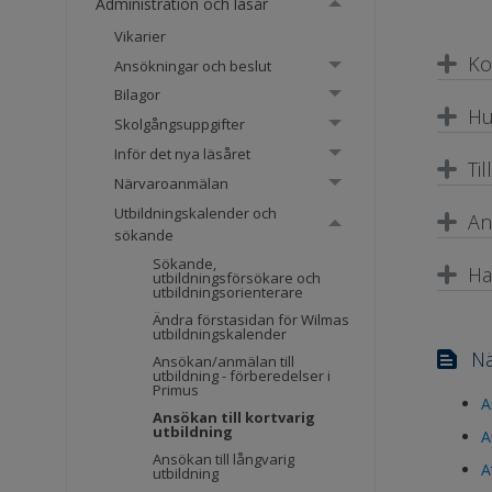
Administration och läsår
Vikarier
Ko
Ansökningar och beslut
Bilagor
Hu
Skolgångsuppgifter
Inför det nya läsåret
Ti
Närvaroanmälan
Utbildningskalender och
An
sökande
Sökande,
Ha
utbildningsförsökare och
utbildningsorienterare
Ändra förstasidan för Wilmas
utbildningskalender
Nä
Ansökan/anmälan till
utbildning - förberedelser i
Primus
A
Ansökan till kortvarig
utbildning
A
Ansökan till långvarig
A
utbildning