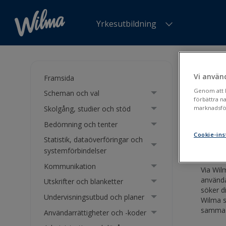
Yrkesutbildning
Du är h
kortvari
Vi använ
Framsida
Genom att kl
Scheman och val
Ansö
förbättra n
Skolgång, studier och stöd
marknadsför
Bedömning och tenter
Utbil
Cookie-ins
Statistik, dataöverföringar och
systemförbindelser
Kommunikation
Via Wil
använda
Utskrifter och blanketter
söker di
Undervisningsutbud och planer
Wilma s
samma s
Användarrättigheter och -koder