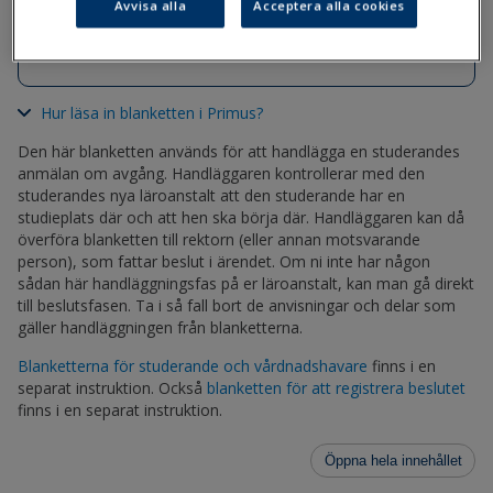
Avvisa alla
Acceptera alla cookies
Anmalan_om_avgang_handlaggning.lom
Hur läsa in blanketten i Primus?
Den här blanketten används för att handlägga en studerandes
anmälan om avgång. Handläggaren kontrollerar med den
studerandes nya läroanstalt att den studerande har en
studieplats där och att hen ska börja där. Handläggaren kan då
överföra blanketten till rektorn (eller annan motsvarande
person), som fattar beslut i ärendet. Om ni inte har någon
sådan här handläggningsfas på er läroanstalt, kan man gå direkt
till beslutsfasen. Ta i så fall bort de anvisningar och delar som
gäller handläggningen från blanketterna.
Blanketterna för studerande och vårdnadshavare
finns i en
separat instruktion. Också
blanketten för att registrera beslutet
finns i en separat instruktion.
Öppna hela innehållet