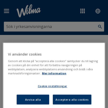
Hoppa över till huvudinnehåll
Du är här:
Utskrifter och blanketter
>
Blankettbanken
>
Administration
>
Studiesociala förmåner, beslut (Ansökningar och
beslut)
Vi använder cookies
Genom att klicka på "acceptera alla cookies" samtycker du till lagring
Studiesociala förmåner, beslut
av cookies på din enhet för att förbättra navigeringen på
webbplatsen, analysera webbplatsens användning och bistå i våra
(Ansökningar och beslut)
marknadsföringsinsatser.
Mer information
Uppdaterad: 1.1.2019
Cookie-inställningar
Avvisa alla
Acceptera alla cookies
Filer