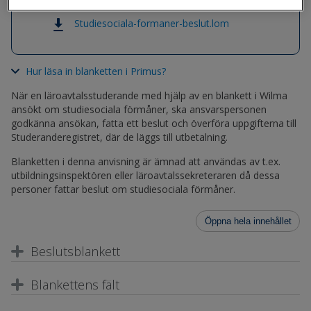
Studiesociala-formaner-beslut.lom
Hur läsa in blanketten i Primus?
När en läroavtalsstuderande med hjälp av en blankett i Wilma
ansökt om studiesociala förmåner, ska ansvarspersonen
godkänna ansökan, fatta ett beslut och överföra uppgifterna till
Studeranderegistret, där de läggs till utbetalning.
Blanketten i denna anvisning är ämnad att användas av t.ex.
utbildningsinspektören eller läroavtalssekreteraren då dessa
personer fattar beslut om studiesociala förmåner.
Öppna hela innehållet
Beslutsblankett
Blankettens fält