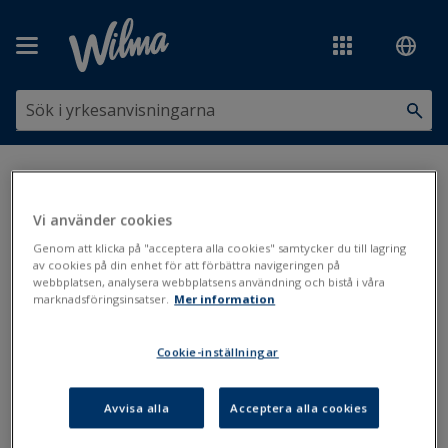
Hoppa över till huvudinnehåll
Du är här:
Utskrifter och blanketter
>
Blankettbanken
>
Administration
>
Studiesociala förmåner, ansökan (Ansökningar och
beslut)
Vi använder cookies
Genom att klicka på "acceptera alla cookies" samtycker du till lagring
Studiesociala förmåner, ansökan
av cookies på din enhet för att förbättra navigeringen på
webbplatsen, analysera webbplatsens användning och bistå i våra
marknadsföringsinsatser.
Mer information
(Ansökningar och beslut)
Cookie-inställningar
Uppdaterad: 1.1.2019
Avvisa alla
Acceptera alla cookies
Filer