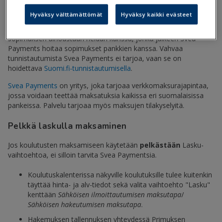
Hyväksy välttämättömät
Hyväksy kaikki evästeet
Koulutuskalenterin koulutusten maksamiseen voi käyttää Svea
Paymentsia. Svea Paymentsia käytettäessä oppilaitos tekee
sopimuksen ainoastaan heidän kanssa, jonka jälkeen Svea
Payments hoitaa sopimukset pankkien kanssa. Vahvaa
tunnistautumista Svea Payments ei tarjoa, vaan se on
hoidettava
Suomi.fi-tunnistautumisella
.
Svea Payments
on yritys, joka tarjoaa verkkomaksurajapintaa,
jossa voidaan teettää maksatuksia kaikissa eri suomalaisissa
pankeissa. Palvelu tarjoaa myös maksujen tilakyselyitä.
Pelkkä laskulla maksaminen
Jos koulutusten maksamiseen käytetään
pelkästään
Lasku-
vaihtoehtoa, ei silloin tarvita Svea Paymentsia.
Koulutuskalenterissa näkyville koulutuksille tulee kuitenkin
täyttää hinta- ja alv-tiedot sekä valita vaihtoehto "Lasku"
kenttään
Sähköisen ilmoittautumisen maksutapa
/
Sähköisen hakeutumisen maksutapa
.
Hakemuksen tallennuksen yhteydessä Primuksen