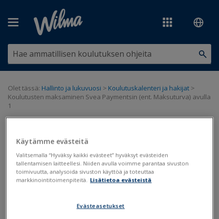
Siirry pääsisältöön
Olet tässä:
Hallinto ja lukuvuosi
>
Koulutuskalenteri ja hakijat
>
Koulutusten maksaminen Svea Paymentsin (ent. Maksuturva) avulla
1
Koulutusten maksaminen Svea
Käytämme evästeitä
Paymentsin (ent. Maksuturva)
Valitsemalla “Hyväksy kaikki evästeet” hyväksyt evästeiden
tallentamisen laitteellesi. Niiden avulla voimme parantaa sivuston
avulla 1
toimivuutta, analysoida sivuston käyttöä ja toteuttaa
markkinointitoimenpiteitä.
Lisätietoa evästeistä
Koulutuskalenteri
Evästeasetukset
Päivitetty viimeksi: 29.10.2024