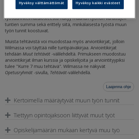
Hyväksy välttämättömät
Hyväksy kaikki evästeet
Kaikki paitsi kertoimella määräytyvät muun työn tunnit kertyvät
perustietoikkunan
Muut tehtävät
-välilehdelle. Opettajan
työsuunnitelmatulosteesta näkyy muuhun työhön varattujen
tuntien summa sekä erittely siitä, minkälaisesta työstä muun
työn tunnit koostuvat.
Muista tehtävistä voi muodostaa myös arviontikirjat, jolloin
Wilmassa voi täyttää niille tuntipäiväkirjaa. Arviointikirjat
tehdään
Muut tehtävät
-välilehdeltä. Primukseen muodostuu
arviointikirjat ilman kurssia ja opiskelijoita ja arviointityypiksi
tulee "Kurre 7 muu tehtävä". Wilmassa ne näkyvät
Opetusryhmät
-sivulla,
Tehtävät
-välilehdellä.
Laajenna ohje
Kertoimella määräytyvät muun työn tunnit
Tiettyyn opintojaksoon liittyvät muut työt
Opiskelijamäärän mukaan kertyvä muu työ