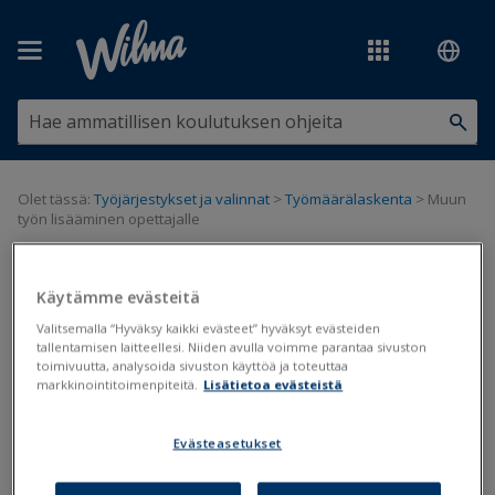
Siirry pääsisältöön
Olet tässä:
Työjärjestykset ja valinnat
>
Työmäärälaskenta
>
Muun
työn lisääminen opettajalle
Muun työn lisääminen opettajalle
Käytämme evästeitä
Valitsemalla “Hyväksy kaikki evästeet” hyväksyt evästeiden
Työmäärälaskenta
tallentamisen laitteellesi. Niiden avulla voimme parantaa sivuston
toimivuutta, analysoida sivuston käyttöä ja toteuttaa
Päivitetty viimeksi: 24.5.2019
markkinointitoimenpiteitä.
Lisätietoa evästeistä
Opettajien muiden tehtävien kirjaamiselle on Kurressa useita
Evästeasetukset
vaihtoehtoisia tapoja. Työt voi kirjata opettajakohtaisesti,
ryhmäkohtaisesti, tehtäväkohtaisesti tai kertoimella.