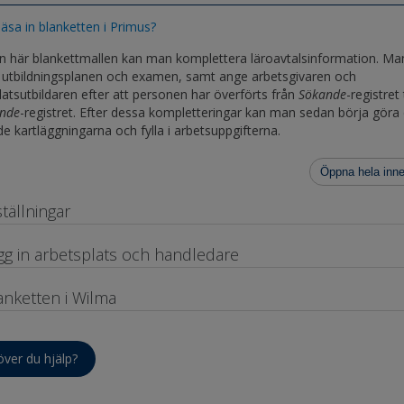
läsa in blanketten i Primus?
 här blankettmallen kan man komplettera läroavtalsinformation. Ma
n utbildningsplanen och examen, samt ange arbetsgivaren och
latsutbildaren efter att personen har överförts från
Sökande
-registret t
ande
-registret. Efter dessa kompletteringar kan man sedan börja göra
de kartläggningarna och fylla i arbetsuppgifterna.
Öppna hela inne
ställningar
gg in arbetsplats och handledare
anketten i Wilma
ver du hjälp?