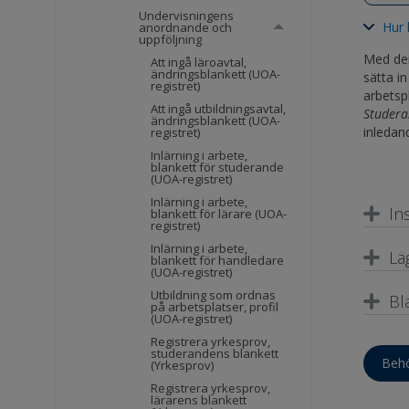
Undervisningens
Hur 
anordnande och
uppföljning
Med den
Att ingå läroavtal,
ändringsblankett (UOA-
sätta i
registret)
arbetsp
Att ingå utbildningsavtal,
Studer
ändringsblankett (UOA-
inledan
registret)
Inlärning i arbete,
blankett för studerande
(UOA-registret)
Inlärning i arbete,
In
blankett för lärare (UOA-
registret)
Inlärning i arbete,
Lä
blankett för handledare
(UOA-registret)
Utbildning som ordnas
Bl
på arbetsplatser, profil
(UOA-registret)
Registrera yrkesprov,
studerandens blankett
Behö
(Yrkesprov)
Registrera yrkesprov,
lärarens blankett