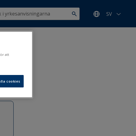
SV
d
>
ör att
lla cookies
.1.2019