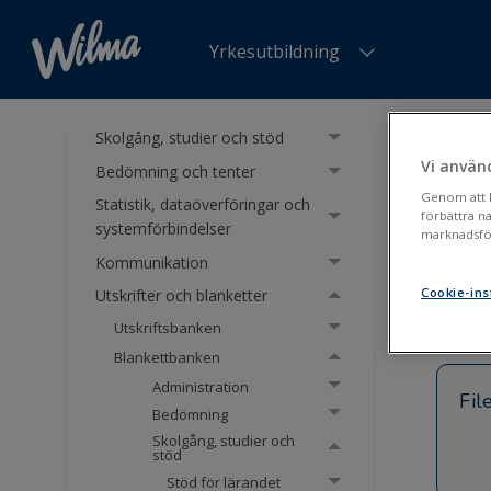
Yrkesutbildning
Framsida
Scheman och val
Skolgång, studier och stöd
Du är h
Läroavta
Vi använ
Bedömning och tenter
Genom att kl
Statistik, dataöverföringar och
Läro
förbättra n
systemförbindelser
marknadsför
(St
Kommunikation
Cookie-ins
Utskrifter och blanketter
Utskriftsbanken
Blankettbanken
Administration
Fil
Bedömning
Skolgång, studier och
stöd
Stöd för lärandet