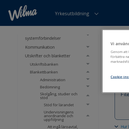
Scheman och val
Yrkesutbildning
Skolgång, studier och stöd
Bedömning och tenter
Statistik, dataöverföringar och
Du är h
systemförbindelser
Läroavt
Vi använ
Kommunikation
Genom att kl
Lär
Utskrifter och blanketter
förbättra n
marknadsför
Utskriftsbanken
Blankettbanken
Cookie-ins
Administration
Bedömning
Fil
Skolgång, studier och
stöd
Stöd för lärandet
Undervisningens
anordnande och
uppföljning
Hur 
Att ingå läroavtal,