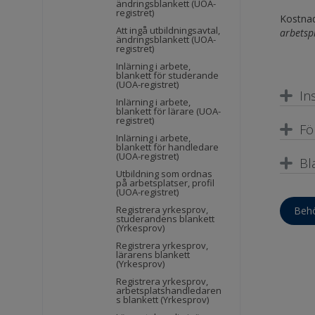
ändringsblankett (UOA-
registret)
Kostnad
Att ingå utbildningsavtal,
arbetsp
ändringsblankett (UOA-
registret)
Inlärning i arbete,
blankett för studerande
(UOA-registret)
In
Inlärning i arbete,
blankett för lärare (UOA-
registret)
Fö
Inlärning i arbete,
blankett för handledare
(UOA-registret)
Bl
Utbildning som ordnas
på arbetsplatser, profil
(UOA-registret)
Registrera yrkesprov,
Behö
studerandens blankett
(Yrkesprov)
Registrera yrkesprov,
lärarens blankett
(Yrkesprov)
Registrera yrkesprov,
arbetsplatshandledaren
s blankett (Yrkesprov)