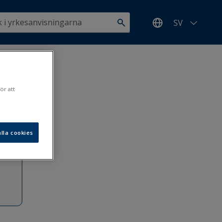
SV
d
>
ör att
.1.2019
lla cookies