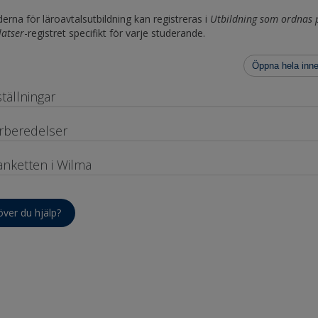
erna för läroavtalsutbildning kan registreras i
Utbildning som ordnas 
latser
-registret specifikt för varje studerande.
Öppna hela inne
ställningar
rberedelser
anketten i Wilma
ver du hjälp?