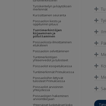
tuntimerkintöihin
Työskentelyn ja käytöksen
Tu
merkinnät
Kurssittainen seuranta
Ty
Poissaolon kesto ja
oppitunnin pituus
Tuntimerkintöjen
Il
kirjaaminen ja
piilottaminen
Poissaolosta ilmoittaminen
Pä
etukäteen
Poissaolon selvittäminen
Me
Tuntimerkintöjen
yhteenvedot ja tulosteet
Ko
Poissaolot esiopetuksessa
Tuntimerkinnät Primuksessa
Me
Poissaoloihin liittyvät
tulosteet Primuksessa
Poissaolot arvioinnin
Sa
yhteydessä
Poissaolojen hakeminen
arviointikirjaan
Tarv
Yhtenäiset luokitukset koko