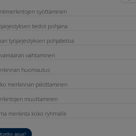
ntimerkintöjen syöttäminen
öjärjestyksen tiedot pohjana
man työjärjestyksen pohjatietoa
ivämäärän vaihtaminen
rkinnän huomautus
ko merkinnän piilottaminen
rkintöjen muuttaminen
ma merkintä koko ryhmälle
itsetko apua?