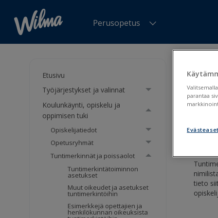
Perusopetus
Olet tä
Tuntimer
Käytämm
Etusivu
Valitsemalla
Työjärjestykset ja valinnat
Tunt
parantaa si
Koulunkäynti, opiskelu ja
markkinoint
oppimisen tuki
Tunti
Opiskelijatiedot
Evästease
Opetusryhmät
Tuntimerkinnät ja poissaolot
Tuntime
Tuntimerkintätoiminnon
nimilis
asetukset
tieto si
Muut oikeudet ja asetukset
opiskeli
tuntimerkintöihin
Esimerkkejä opettajien ja
henkilökunnan oikeuksista