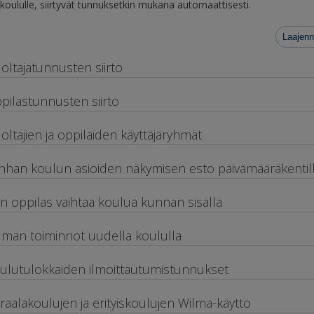
e koululle, siirtyvät tunnuksetkin mukana automaattisesti.
Laajenn
oltajatunnusten siirto
pilastunnusten siirto
oltajien ja oppilaiden käyttäjäryhmät
nhan koulun asioiden näkymisen esto päivämääräkentil
n oppilas vaihtaa koulua kunnan sisällä
lman toiminnot uudella koululla
ulutulokkaiden ilmoittautumistunnukset
iraalakoulujen ja erityiskoulujen Wilma-käyttö