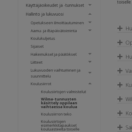
toisell
Käyttäjäoikeudet ja -tunnukset
Hallinto ja lukuvuosi
Opetukseen ilmoittautuminen
Hu
Aamu- ja iltapäivätoiminta
Koulukuljetus
Op
Sijaiset
Hakemukset ja päätökset
Hu
Liitteet
Va
Lukuvuoden vaihtuminen ja
suunnittelu
Koulusiirrot
Ku
Koulusiirtojen valmistelut
Wi
Wilma-tunnusten
käsittely oppilaan
vaihtaessa koulua
Ko
Koulusiirron teko
Koulusiirtojen
esimerkkitapaukset
Sa
kouluasteelta toiselle