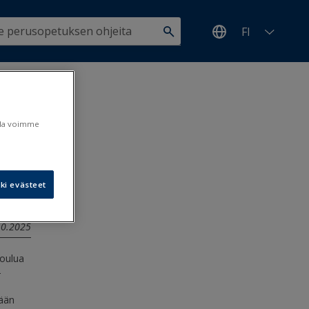
FI
n
ulla voimme
ki evästeet
.10.2025
koulua
-
tään