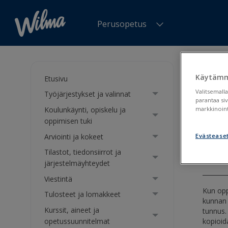
Perusopetus
Olet tä
vaihtae
Käytämm
Etusivu
Valitsemalla
Työjärjestykset ja valinnat
Wil
parantaa si
Koulunkäynti, opiskelu ja
markkinoint
vai
oppimisen tuki
Arviointi ja kokeet
Evästease
Koulus
Tilastot, tiedonsiirrot ja
järjestelmäyhteydet
Viestintä
Kun opp
Tulosteet ja lomakkeet
kunnan 
Kurssit, aineet ja
tunnus.
kopioid
opetussuunnitelmat