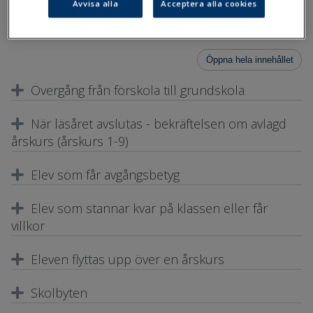
Avvisa alla
Acceptera alla cookies
grundläggande utbildningen och hur de ska antecknas i Primus
för att kunna överföras till KOSKI.
Öppna hela innehållet
Övergång från förskola till grundskola
När läsåret avslutas - bekräftelsen om avlagd
årskurs (årskurs 1-9)
Elev som får avgångsbetyg
Elev som stannar kvar på klassen eller får
villkor
Eleven flyttas upp över en årskurs
Skolbyten